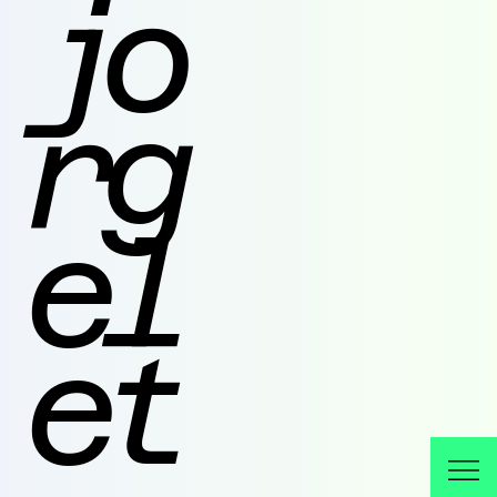
jo
rg
el
et