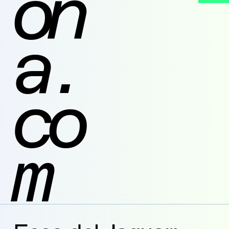
on
a.
co
m