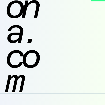
on
a.
co
m