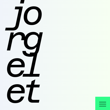
jo
rg
el
et